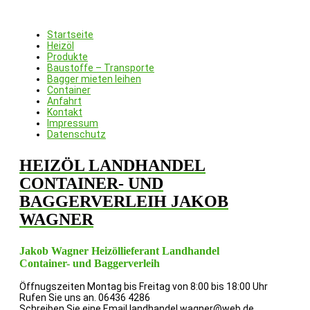
Startseite
Heizöl
Produkte
Baustoffe – Transporte
Bagger mieten leihen
Container
Anfahrt
Kontakt
Impressum
Datenschutz
HEIZÖL LANDHANDEL
CONTAINER- UND
BAGGERVERLEIH JAKOB
WAGNER
Jakob Wagner Heizöllieferant Landhandel
Container- und Baggerverleih
Öffnugszeiten
Montag bis Freitag von 8:00 bis 18:00 Uhr
Rufen Sie uns an.
06436 4286
Schreiben Sie eine Email
landhandel.wagner@web.de