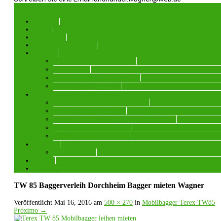
Menü
Startseite
Heizöl
Landhandel
Baustoffe – Transporte
Produkte
Sand, Kies und Basaltschotter
Rindenmulch
Dünger, Volldünger, Kalkamon
Rasensamen, Grassamen
Bagger mieten leihen
Kompaktbagger / Kurzheckbagger
Mobilbagger Terex TW85
Allradlader / Radlader Kramer 5035 + 5065
Dumper Canycom BFK 709
Teleskoplader 1245 Kramer
Container
2-in-1-Konzept
Anfahrt
Kontakt
TW 85 Baggerverleih Dorchheim Bagger mieten Wagner
Veröffentlicht
Mai 16, 2016
am
500 × 270
in
Mobilbagger Terex TW85
Próximo
→