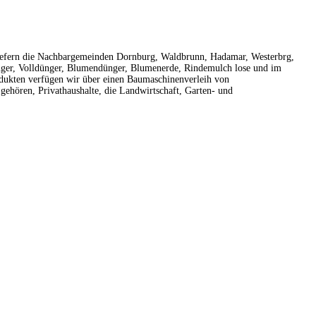
iefern die Nachbargemeinden Dornburg, Waldbrunn, Hadamar, Westerbrg,
Dünger, Volldünger, Blumendünger, Blumenerde, Rindemulch lose und im
odukten verfügen wir über einen Baumaschinenverleih von
ehören, Privathaushalte, die Landwirtschaft, Garten- und