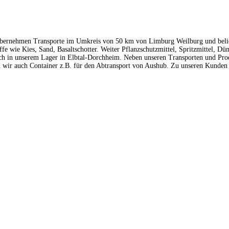
r übernehmen Transporte im Umkreis von 50 km von Limburg Weilburg und bel
e wie Kies, Sand, Basaltschotter. Weiter Pflanzschutzmittel, Spritzmittel, 
uch in unserem Lager in Elbtal-Dorchheim. Neben unseren Transporten und Pr
 wir auch Container z.B. für den Abtransport von Aushub. Zu unseren Kunden g