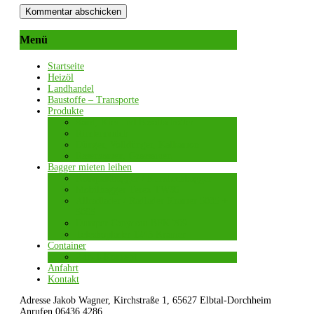
Menü
Startseite
Heizöl
Landhandel
Baustoffe – Transporte
Produkte
Sand, Kies und Basaltschotter
Rindenmulch
Dünger, Volldünger, Kalkamon
Rasensamen, Grassamen
Bagger mieten leihen
Kompaktbagger / Kurzheckbagger
Mobilbagger Terex TW85
Allradlader / Radlader Kramer 5035 +
5065
Dumper Canycom BFK 709
Teleskoplader 1245 Kramer
Container
2-in-1-Konzept
Anfahrt
Kontakt
Adresse
Jakob Wagner, Kirchstraße 1, 65627 Elbtal-Dorchheim
Anrufen
06436 4286