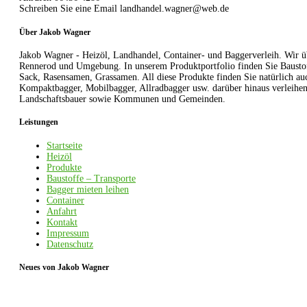
Schreiben Sie eine Email
landhandel.wagner@web.de
Über Jakob Wagner
Jakob Wagner - Heizöl, Landhandel, Container- und Baggerverleih. Wi
Rennerod und Umgebung. In unserem Produktportfolio finden Sie Baustoff
Sack, Rasensamen, Grassamen. All diese Produkte finden Sie natürlich a
Kompaktbagger, Mobilbagger, Allradbagger usw. darüber hinaus verleihen
Landschaftsbauer sowie Kommunen und Gemeinden.
Leistungen
Startseite
Heizöl
Produkte
Baustoffe – Transporte
Bagger mieten leihen
Container
Anfahrt
Kontakt
Impressum
Datenschutz
Neues von Jakob Wagner