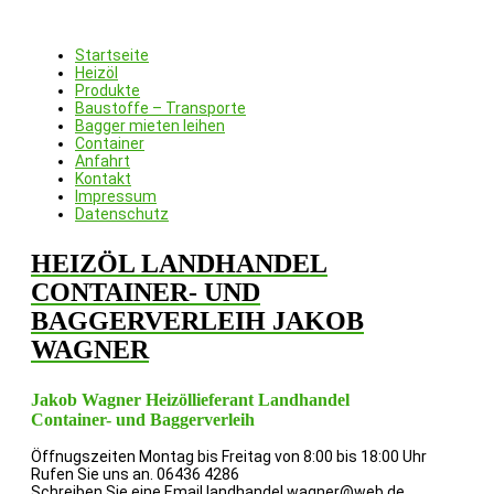
Startseite
Heizöl
Produkte
Baustoffe – Transporte
Bagger mieten leihen
Container
Anfahrt
Kontakt
Impressum
Datenschutz
HEIZÖL LANDHANDEL
CONTAINER- UND
BAGGERVERLEIH JAKOB
WAGNER
Jakob Wagner Heizöllieferant Landhandel
Container- und Baggerverleih
Öffnugszeiten
Montag bis Freitag von 8:00 bis 18:00 Uhr
Rufen Sie uns an.
06436 4286
Schreiben Sie eine Email
landhandel.wagner@web.de