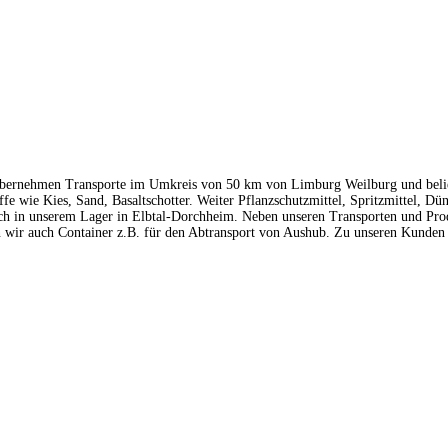
r übernehmen Transporte im Umkreis von 50 km von Limburg Weilburg und bel
e wie Kies, Sand, Basaltschotter. Weiter Pflanzschutzmittel, Spritzmittel, 
uch in unserem Lager in Elbtal-Dorchheim. Neben unseren Transporten und Pr
 wir auch Container z.B. für den Abtransport von Aushub. Zu unseren Kunden g