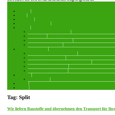
Menü
Startseite
Heizöl
Landhandel
Baustoffe – Transporte
Produkte
Sand, Kies und Basaltschotter
Rindenmulch
Dünger, Volldünger, Kalkamon
Rasensamen, Grassamen
Bagger mieten leihen
Kompaktbagger / Kurzheckbagger
Mobilbagger Terex TW85
Allradlader / Radlader Kramer 5035 + 5065
Dumper Canycom BFK 709
Teleskoplader 1245 Kramer
Container
2-in-1-Konzept
Anfahrt
Kontakt
Tag: Split
Wir liefern Baustoffe und übernehmen den Transport für Ihr