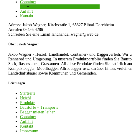
Container
2-in-1-Konzept
Anfahrt
Kontakt
Adresse
Jakob Wagner, Kirchstraße 1, 65627 Elbtal-Dorchheim
Anrufen
06436 4286
Schreiben Sie eine Email
landhandel.wagner@web.de
Über Jakob Wagner
Jakob Wagner - Heizöl, Landhandel, Container- und Baggerverleih. Wi
Rennerod und Umgebung. In unserem Produktportfolio finden Sie Baustoff
Sack, Rasensamen, Grassamen. All diese Produkte finden Sie natürlich a
Kompaktbagger, Mobilbagger, Allradbagger usw. darüber hinaus verleihen
Landschaftsbauer sowie Kommunen und Gemeinden.
Leistungen
Startseite
Heizöl
Produkte
Baustoffe – Transporte
Bagger mieten leihen
Container
Anfahrt
Kontakt
Impressum