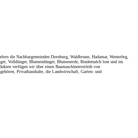
iefern die Nachbargemeinden Dornburg, Waldbrunn, Hadamar, Westerbrg,
Dünger, Volldünger, Blumendünger, Blumenerde, Rindemulch lose und im
odukten verfügen wir über einen Baumaschinenverleih von
ehören, Privathaushalte, die Landwirtschaft, Garten- und