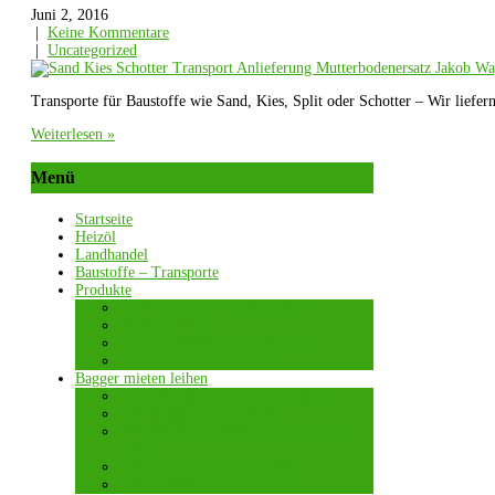
Juni 2, 2016
|
Keine Kommentare
|
Uncategorized
Transporte für Baustoffe wie Sand, Kies, Split oder Schotter – Wir lie
Weiterlesen »
Menü
Startseite
Heizöl
Landhandel
Baustoffe – Transporte
Produkte
Sand, Kies und Basaltschotter
Rindenmulch
Dünger, Volldünger, Kalkamon
Rasensamen, Grassamen
Bagger mieten leihen
Kompaktbagger / Kurzheckbagger
Mobilbagger Terex TW85
Allradlader / Radlader Kramer 5035 +
5065
Dumper Canycom BFK 709
Teleskoplader 1245 Kramer